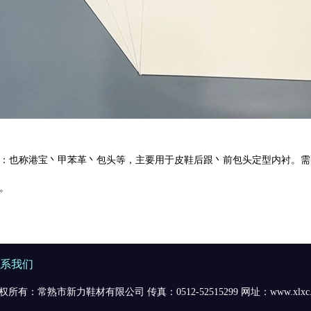
：也称港宝丶甲苯革丶包头等，主要用于皮鞋后跟丶前包头定型内衬。需
。
系我们
权所有：常熟市新力鞋材有限公司 传真：0512-52515299 网址：www.xlxc.